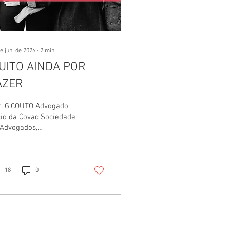
e jun. de 2026
∙
2
min
UITO AINDA POR
AZER
r: G.COUTO Advogado
io da Covac Sociedade
 Advogados,
ecialista em direito da
onomia e da Empresa
a Fundação Getúlio
gas (FGV), foi membro
18
0
Conselho Fiscal da
ociação Brasileira de
eito Educacional,
essor jurídico da
sociação Fluminense