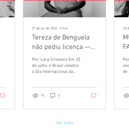
27 de jul. de 2026
∙
3
min
23 d
Tereza de Benguela
M
não pediu licença —e
F
a educação também
Por: Lara Crivelaro Em 25
Po
e
não deveria
de julho, o Brasil celebra
sóc
o Dia Internacional da
de
Mulher Negra Latino-
esp
Americana e Caribenha e
Ec
o Dia Nacional de Tereza
pel
de Benguela e da Mulher
Var
15
0
Negra, instituído pela Lei
do 
nº 12.987/2014. A data
Ass
nasceu em 1992, num
Dir
encontro em Santo
ass
Ver mais
Domingo que reuniu
As