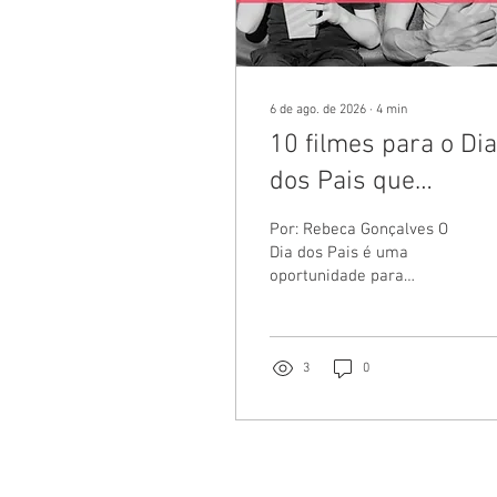
6 de ago. de 2026
∙
4
min
10 filmes para o Dia
dos Pais que
apresentam
Por: Rebeca Gonçalves O
diferentes formas d
Dia dos Pais é uma
oportunidade para
viver a paternidade
reconhecer as diferentes
experiências que
compõem a paternidade.
Mais do que uma data
3
0
comemorativa, esse
momento nos convida a
valorizar o cuidado, o
afeto, a presença, os
aprendizados e os