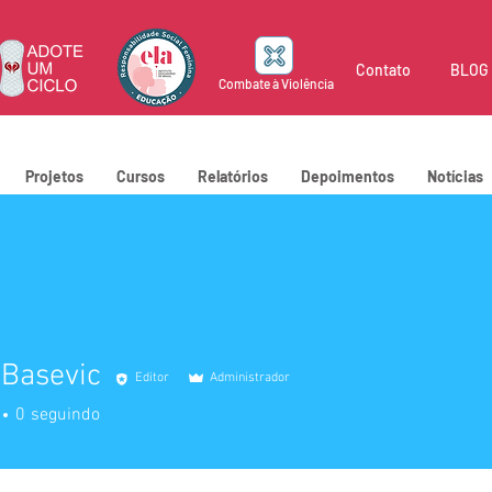
Contato
BLOG
Combate à Violência
Projetos
Cursos
Relatórios
Depoimentos
Notícias
 Basevic
Editor
Administrador
0
seguindo