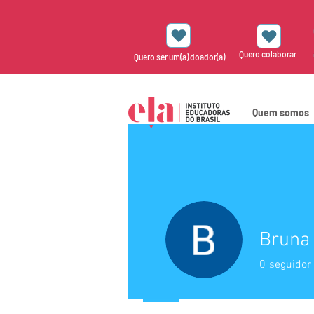
Quero colaborar
Quero ser um(a) doador(a)
Quem somos
Bruna
0
seguidor