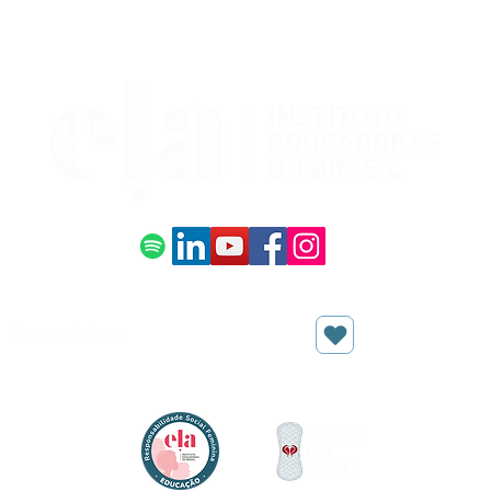
mulheres afro-latinas e
de
afro-caribenhas dispostas
ma
a nomear, juntas, o que
Un
raça e gênero fazem uma
Rio
com a outra quando se
Com
combinam. No Brasil, ela
San
homenageia Tereza de
Am
Benguela, que por duas
ai
décadas liderou o
gab
Quilombo do...
Adm
Eco
Quero ser um(a) 
Quero colaborar