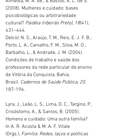
Almeida, M. A. de., & Bastos, A. C. de S. 
(2008). Mulheres e cuidado: bases 
psicobiológicas ou arbitrariedade 
cultural? 
Paidéia (ribeirão Preto)
, 
18
(41), 
431–444. 
Delcor, N. S., Araújo, T. M., Reis, E. J. F. B., 
Porto, L. A., Carvalho, F. M., Silva, M. O., 
Barbalho, L., & Andrade, J. M. (2004). 
Condições de trabalho e saúde dos 
professores da rede particular de ensino 
de Vitória da Conquista, Bahia, 
Brasil. 
Cadernos de Saúde Pública, 20
, 
187-196.
Lyra, J., Leão, L. S., Lima, D. C., Targino, P., 
Crisóstomo, A., & Santos, B. (2005). 
Homens e cuidado: Uma outra família? 
In A. R. Acosta & M. A. F. Vitale 
(Orgs.), 
Família: Redes, laços e políticas 