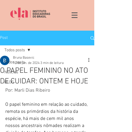
Post
Todos posts
Bruna Basevic
Todos posts
12 de jun. de 2024
3 min de leitura
O PAPEL FEMININO NO ATO
Noticias
DE CUIDAR: ONTEM E HOJE
BLOG
Por: Marli Dias Ribeiro 
O papel feminino em relação ao cuidado, 
remota os primórdios da história da 
espécie, há mais de cem mil anos 
nossos ancestrais nômades realizam a 