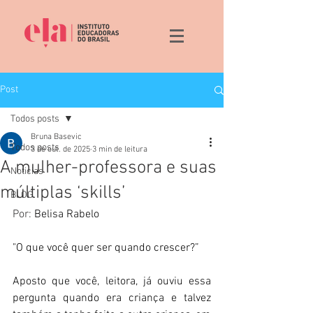
Post
Todos posts
Bruna Basevic
Todos posts
3 de out. de 2025
3 min de leitura
A mulher-professora e suas
Noticias
múltiplas ‘skills’
BLOG
Por: 
Belisa Rabelo
"O que você quer ser quando crescer?”
Aposto que você, leitora, já ouviu essa 
pergunta quando era criança e talvez 