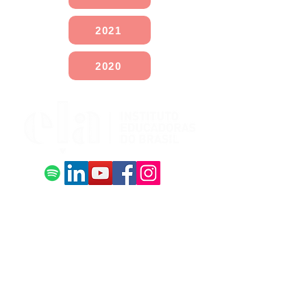
2021
2020
Quero colaborar
Quero ser um(a) doador(a)