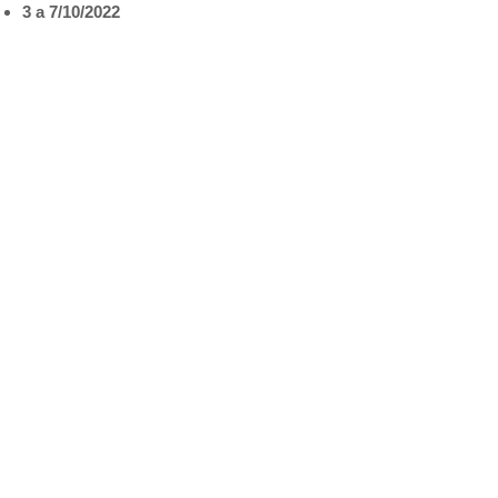
3 a 7/10/2022
Pré-seleção de projetos
25 a 28/10/2022
Pitches dos projetos selecionados
24/11/2022
Premiação
6/2 a 30/4/2022
Mentoria – projetos premiados