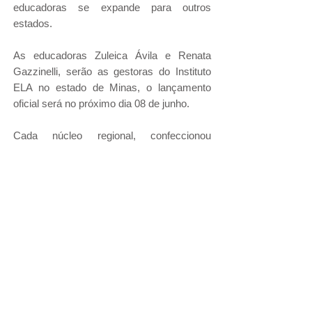
educadoras se expande para outros
estados.
As educadoras Zuleica Ávila e Renata
Gazzinelli, serão as gestoras do Instituto
ELA no estado de Minas, o lançamento
oficial será no próximo dia 08 de junho.
Cada núcleo regional, confeccionou
cartazes dos projetos mais relevantes que
foram realizados até o momento
impactando mais de 100 mil pessoas pelo
Brasil.
Gratidão a todos que acreditam que juntos
somos mais fortes!