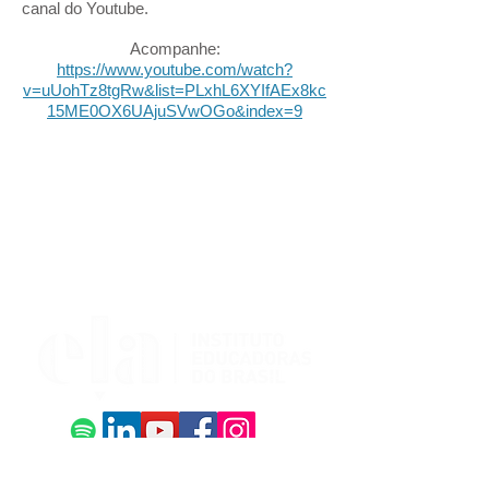
canal do Youtube.
Acompanhe:
https://www.youtube.com/watch?
v=uUohTz8tgRw&list=PLxhL6XYIfAEx8kc
15ME0OX6UAjuSVwOGo&index=9