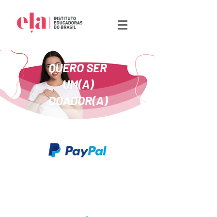
QUERO SER
UM(A)
DOADOR(A)