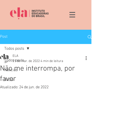
Post
Todos posts
ELA
Todos posts
21 de mar. de 2022
4 min de leitura
Não me interrompa, por
Noticias
favor
BLOG
Atualizado:
24 de jun. de 2022