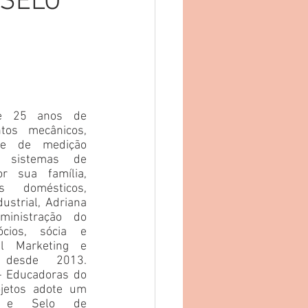
 SELO
e 25 anos de 
tos mecânicos, 
 e de medição 
), sistemas de 
r sua família, 
s domésticos, 
ustrial, Adriana 
nistração do 
cios, sócia e 
 Marketing e 
l desde 2013. 
- Educadoras do 
jetos adote um 
a e Selo de 