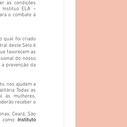
r as condições 
Instituo ELA – 
ara o combate à 
 qual foi criado 
ral deste Selo é 
que favorecem as 
sional do nosso 
 a prevenção da 
to, nos ajudem a 
litária Todas as 
l às mulheres, 
oderão receber o 
nas, Ceará, São 
s como: 
Instituto 