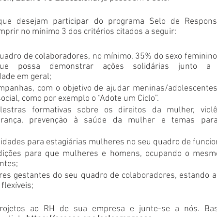
ue desejam participar do programa Selo de Responsab
prir no mínimo 3 dos critérios citados a seguir:
uadro de colaboradores, no mínimo, 35% do sexo feminino.
que possa demonstrar ações solidárias junto a 
dade em geral;
campanhas, com o objetivo de ajudar meninas/adolescente
ocial, como por exemplo o “Adote um Ciclo”.
lestras formativas sobre os direitos da mulher, violê
derança, prevenção à saúde da mulher e temas para 
idades para estagiárias mulheres no seu quadro de funcio
ndições para que mulheres e homens, ocupando o mesmo
ntes;
es gestantes do seu quadro de colaboradores, estando ab
flexíveis;
rojetos ao RH de sua empresa e junte-se a nós. Bas