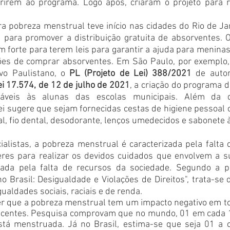
rirem ao programa. Logo após, criaram o projeto para r
tra pobreza menstrual teve início nas cidades do Rio de Ja
s para promover a distribuição gratuita de absorventes. O
m forte para terem leis para garantir a ajuda para menina
es de comprar absorventes. Em São Paulo, por exemplo, 
ivo Paulistano, o 
PL (Projeto de Lei) 388/2021
 de autor
ei 17.574, de 12 de julho de 2021
, a criação do programa de
táveis às alunas das escolas municipais. Além da di
ei sugere que sejam fornecidas cestas de higiene pessoal 
l, fio dental, desodorante, lenços umedecidos e sabonete 
alistas, a pobreza menstrual é caracterizada pela falta 
res para realizar os devidos cuidados que envolvem a s
ada pela falta de recursos da sociedade. Segundo a pe
o Brasil: Desigualdade e Violações de Direitos", trata-se
ualdades sociais, raciais e de renda.
er que a pobreza menstrual tem um impacto negativo em to
scentes. Pesquisa comprovam que no mundo, 01 em cada 1
tá menstruada. Já no Brasil, estima-se que seja 01 a c