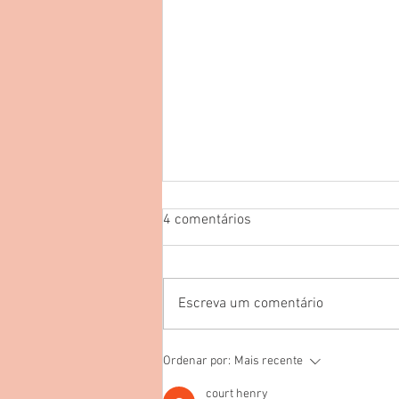
4 comentários
Escreva um comentário
10 filmes para o Dia dos Pais
Ordenar por:
Mais recente
que apresentam diferentes
formas de viver a paternidade
court henry