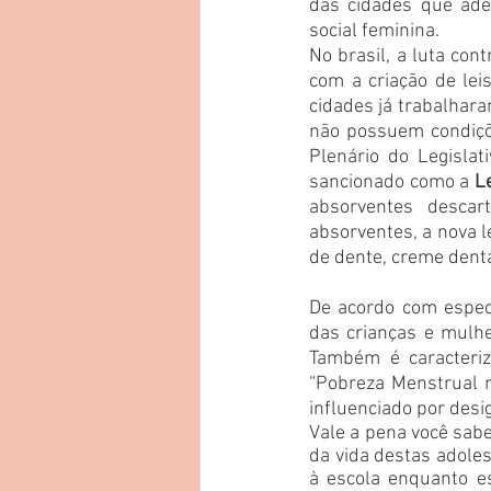
das cidades que ade
social feminina. 
No brasil, a luta con
com a criação de lei
cidades já trabalhara
não possuem condiçõ
Plenário do Legislat
sancionado como a 
L
absorventes descar
absorventes, a nova l
de dente, creme denta
De acordo com especi
das crianças e mulhe
Também é caracteriz
“Pobreza Menstrual n
influenciado por desig
Vale a pena você sab
da vida destas adole
à escola enquanto es