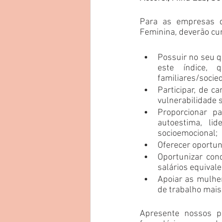
Para as empresas q
Feminina, deverão cum
Possuir no seu q
este índice, 
familiares/socie
Participar, de 
vulnerabilidade s
Proporcionar pa
autoestima, li
socioemocional;
Oferecer oportun
Oportunizar co
salários equivale
Apoiar as mulher
de trabalho mais 
Apresente nossos p