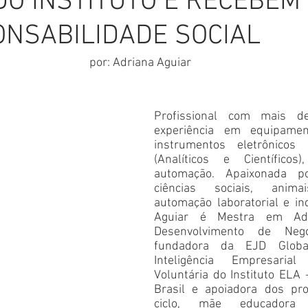
O INSTITUTO E RECEBEM
ONSABILIDADE SOCIAL
por: Adriana Aguiar
Profissional com mais d
experiência em equipamen
instrumentos eletrônicos
(Analíticos e Científicos
automação. Apaixonada po
ciências sociais, animai
automação laboratorial e ind
Aguiar é Mestra em Admi
Desenvolvimento de Negó
fundadora da EJD Global
Inteligência Empresaria
Voluntária do Instituto ELA 
Brasil e apoiadora dos pro
ciclo, mãe educador