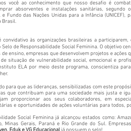
mos você ao conhecimento que nosso desafio é combate
prar absorventes e instalações sanitárias, segundo o 
 e Fundo das Nações Unidas para a Infância (UNICEF), p
 Brasil.
 convidativo às organizações brasileiras a participarem, o
 o Selo de Responsabilidade Social Feminina. O objetivo cent
es de ensino, empresas que desenvolvem projetos e ações 
e situação de vulnerabilidade social, emocional e profis
instituto ELA por meio deste programa, conscientiza para
her.
ado para que as lideranças, sensibilizadas com este propósi
ivas que contribuam para uma sociedade mais justa e igua
am proporcionar aos seus colaboradores, em especia
tárias e oportunidades de ações voluntárias para todos, p
lidade Social Feminina já alcançou estados como: Amazo
ro, Minas Gerais, Paraná e Rio Grande do Sul. Empresa
ven, Eduk e VG Educacional
 já possuem o selo!