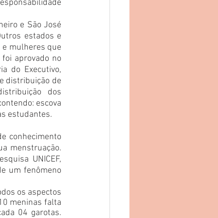
esponsabilidade 
neiro e São José 
utros estados e 
s e mulheres que 
foi aprovado no 
ia do Executivo, 
 distribuição de 
stribuição dos 
contendo: escova 
às estudantes.
de conhecimento 
ua menstruação. 
squisa UNICEF, 
 de um fenômeno 
dos os aspectos 
0 meninas falta 
ada 04 garotas. 